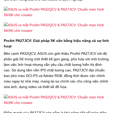
ProArt PA27JCV: Giải pháp 5K cân bằng hiệu năng và sự linh
hoạt
Bên cạnh PA32QCV, ASUS còn giới thiệu ProArt PA27JCV với độ
phân giải 5K trong một thiết kế gọn gàng, phù hợp với môi trường
làm việc linh hoạt nhưng vẫn yêu cầu chất lượng hiển thị đỉnh
cao. Sử dụng tấm nền IPS chất lượng cao, PA27JCV đạt chuẩn
bao phủ màu DCI-P3 và Adobe RGB, đồng thời được cân chỉnh
màu ngay từ nhà máy, mang lại sự chính xác cho công việc chỉnh
sửa ảnh, dựng video và thiết kế đồ họa.
Điểm mạnh của PA27JCV còn nằm ở khả năng kết nối toàn diện: