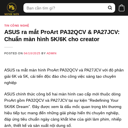
Skip
Tìm
to
kiếm:
content
TIN CÔNG NGHỆ
ASUS ra mắt ProArt PA32QCV & PA27JCV:
Chuẩn màn hình 5K/6K cho creator
POSTED ON
04/10/2025
BY
ADMIN
ASUS ra mắt màn hình ProArt PA32QCV và PA27JCV với độ phân
giải 6K và 5K, cải tiến độc đáo cho công việc sáng tạo chuyên
nghiệp
ASUS chính thức công bố hai màn hình cao cấp mới thuộc dòng
ProArt gồm PA32QCV và PA27JCV tại sự kiện “Redefining Your
5K/6K Dream”. Đây được xem là dấu mốc quan trọng khi thương
hiệu tiếp tục mang đến những giải pháp hiển thị chuyên nghiệp,
đáp ứng tiêu chuẩn ngày càng khắt khe của giới làm phim, nhiếp
ảnh, thiết kế và sản xuất nội dung số.