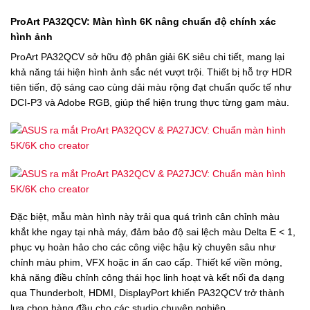
ProArt PA32QCV: Màn hình 6K nâng chuẩn độ chính xác
hình ảnh
ProArt PA32QCV sở hữu độ phân giải 6K siêu chi tiết, mang lại
khả năng tái hiện hình ảnh sắc nét vượt trội. Thiết bị hỗ trợ HDR
tiên tiến, độ sáng cao cùng dải màu rộng đạt chuẩn quốc tế như
DCI-P3 và Adobe RGB, giúp thể hiện trung thực từng gam màu.
Đặc biệt, mẫu màn hình này trải qua quá trình cân chỉnh màu
khắt khe ngay tại nhà máy, đảm bảo độ sai lệch màu Delta E < 1,
phục vụ hoàn hảo cho các công việc hậu kỳ chuyên sâu như
chỉnh màu phim, VFX hoặc in ấn cao cấp. Thiết kế viền mỏng,
khả năng điều chỉnh công thái học linh hoạt và kết nối đa dạng
qua Thunderbolt, HDMI, DisplayPort khiến PA32QCV trở thành
lựa chọn hàng đầu cho các studio chuyên nghiệp.