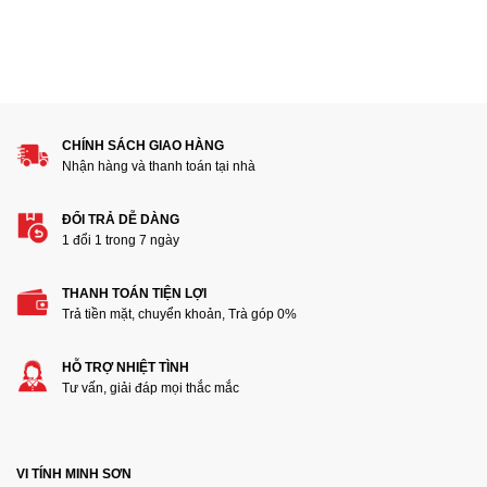
CHÍNH SÁCH GIAO HÀNG
Nhận hàng và thanh toán tại nhà
ĐỔI TRẢ DỄ DÀNG
1 đổi 1 trong 7 ngày
THANH TOÁN TIỆN LỢI
Trả tiền mặt, chuyển khoản, Trà góp 0%
HỖ TRỢ NHIỆT TÌNH
Tư vấn, giải đáp mọi thắc mắc
VI TÍNH MINH SƠN