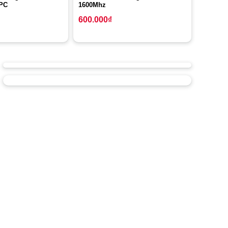
 PC
1600Mhz
600.000
₫