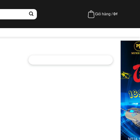
Giỏ hàng /
0
₫