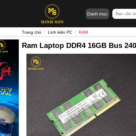
Skip
to
Tìm
Danh mục
content
kiếm:
/
/
Trang chủ
Linh kiện PC
RAM
Ram Laptop DDR4 16GB Bus 24