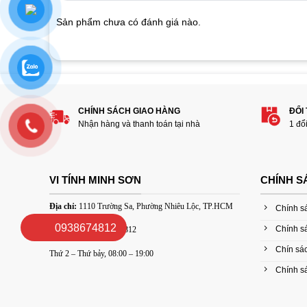
on
customer
Sản phẩm chưa có đánh giá nào.
ratings
Hãy là người đánh giá đầu tiên cho sản
1
2
3
4
5
CHÍNH SÁCH GIAO HÀNG
ĐỔI
Đánh giá của bạn
Nhận hàng và thanh toán tại nhà
1 đổ
VI TÍNH MINH SƠN
CHÍNH S
Địa chỉ:
1110 Trường Sa, Phường Nhiêu Lộc, TP.HCM
Chính s
0938674812
Chính s
Điện Thoại :
0938674812
Thêm ảnh đánh giá
Chín sác
Thứ 2 – Thứ bảy, 08:00 – 19:00
Chính sá
Các định dạng ảnh được chấp nhận: jpg,png.