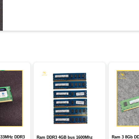
333MHz DDR3
Ram 3 8Gb DD
Ram DDR3 4GB bus 1600Mhz