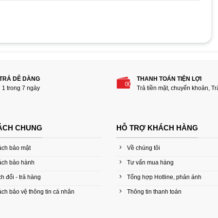
 phẩm “Ram Laptop DDR4 16GB Bus 2400”
 TRẢ DỄ DÀNG
THANH TOÁN TIỆN LỢI
i 1 trong 7 ngày
Trả tiền mặt, chuyển khoản, T
ÁCH CHUNG
HỖ TRỢ KHÁCH HÀNG
ách bảo mật
Về chúng tôi
ách bảo hành
Tư vấn mua hàng
h đổi - trả hàng
Tổng hợp Hotline, phản ánh
ch bảo vệ thông tin cá nhân
Thông tin thanh toán