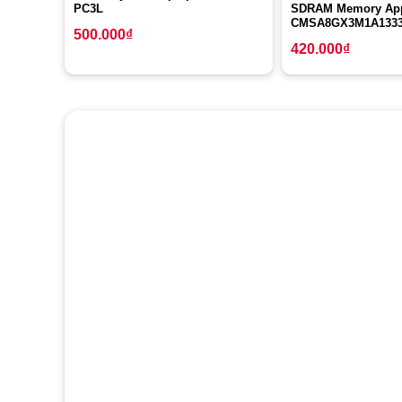
PC3L
SDRAM Memory App
CMSA8GX3M1A133
500.000
₫
420.000
₫