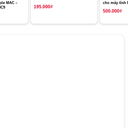
le MAC –
cho máy tính
195.000
₫
3C9
500.000
₫