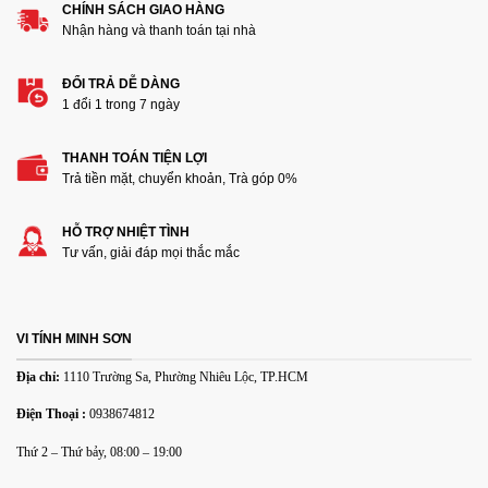
CHÍNH SÁCH GIAO HÀNG
Nhận hàng và thanh toán tại nhà
ĐỔI TRẢ DỄ DÀNG
1 đổi 1 trong 7 ngày
THANH TOÁN TIỆN LỢI
Thêm ảnh đánh giá
Trả tiền mặt, chuyển khoản, Trà góp 0%
HỖ TRỢ NHIỆT TÌNH
Các định dạng ảnh được chấp nhận: jpg,png.
Tư vấn, giải đáp mọi thắc mắc
Name
*
VI TÍNH MINH SƠN
Email
*
Địa chỉ:
1110 Trường Sa, Phường Nhiêu Lộc, TP.HCM
Điện Thoại :
0938674812
Lưu tên của tôi, email, và trang web trong trình duyệt này
Thứ 2 – Thứ bảy, 08:00 – 19:00
cho lần bình luận kế tiếp của tôi.