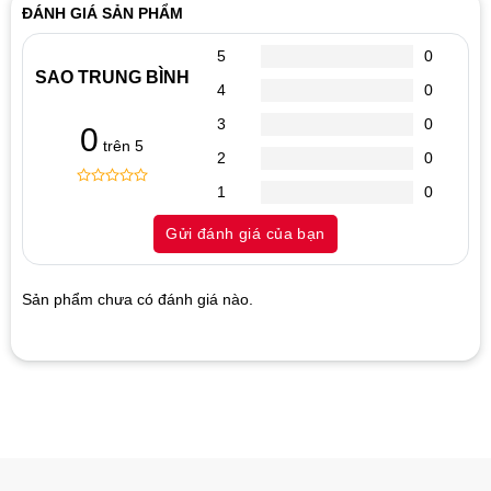
ĐÁNH GIÁ SẢN PHẨM
5
0
SAO TRUNG BÌNH
4
0
3
0
0
trên 5
2
0
1
0
0
5
0
out
Gửi đánh giá của bạn
of
based
on
customer
Sản phẩm chưa có đánh giá nào.
ratings
Hãy là người đánh giá đầu tiên cho sản phẩm “Ram Corsair
VENGEANCE RGB 8GB DDR4”
1
2
3
4
5
Đánh giá của bạn