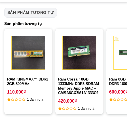
SẢN PHẨM TƯƠNG TỰ
Sản phẩm tương tự
RAM KINGMAX™ DDR2
Ram Corsair 8GB
Ram 8GB
2GB 800MHz
1333MHz DDR3 SDRAM
DDR3 160
Memory Apple MAC –
110.000
₫
600.000
CMSA8GX3M1A1333C9
1 đánh giá
420.000
₫
1
1
1 đánh giá
out
out
of
1
of
5
out
5
of