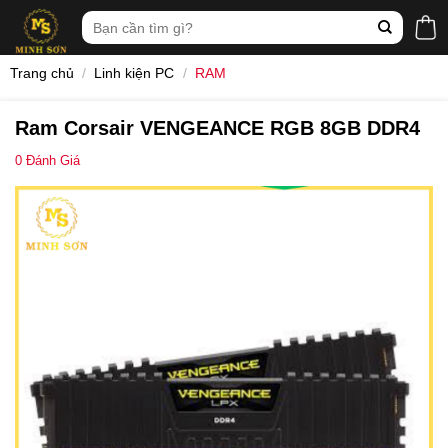
Skip
Tìm
to
kiếm:
content
Trang chủ
/
Linh kiện PC
/
RAM
Ram Corsair VENGEANCE RGB 8GB DDR4
0
Đánh Giá