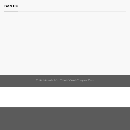
BẢN ĐỒ
Thiết kế web bởi: ThietKeWebChuyen.Com