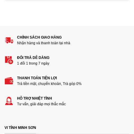
giám sát 6TB Toshiba HDWT860”
1
2
3
4
5
Đánh giá của bạn
CHÍNH SÁCH GIAO HÀNG
Nhận hàng và thanh toán tại nhà
ĐỔI TRẢ DỄ DÀNG
1 đổi 1 trong 7 ngày
THANH TOÁN TIỆN LỢI
Thêm ảnh đánh giá
Trả tiền mặt, chuyển khoản, Trà góp 0%
HỖ TRỢ NHIỆT TÌNH
Các định dạng ảnh được chấp nhận: jpg,png.
Tư vấn, giải đáp mọi thắc mắc
Name
*
VI TÍNH MINH SƠN
Email
*