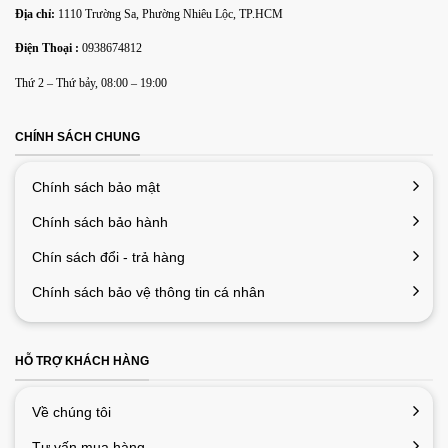
Địa chỉ:
1110 Trường Sa, Phường Nhiêu Lộc, TP.HCM
Điện Thoại :
0938674812
Lưu tên của tôi, email, và trang web trong trình duyệt này
Thứ 2 – Thứ bảy, 08:00 – 19:00
cho lần bình luận kế tiếp của tôi.
CHÍNH SÁCH CHUNG
Chính sách bảo mật
Chính sách bảo hành
Chín sách đổi - trả hàng
Chính sách bảo vệ thông tin cá nhân
HỖ TRỢ KHÁCH HÀNG
Về chúng tôi
Tư vấn mua hàng