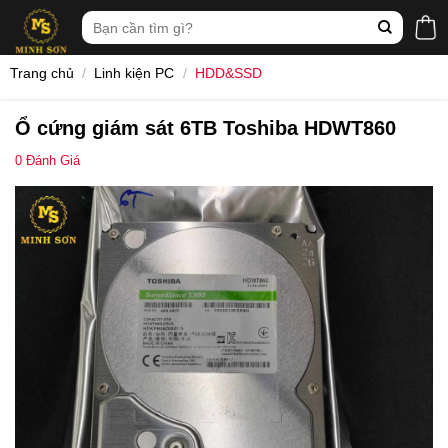
Skip
Tìm
to
kiếm:
content
Trang chủ
/
Linh kiện PC
/
HDD&SSD
Ổ cứng giám sát 6TB Toshiba HDWT860
0
Đánh Giá