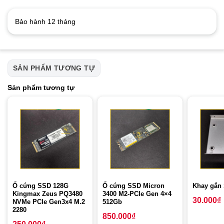
Bảo hành 12 tháng
SẢN PHẨM TƯƠNG TỰ
Sản phẩm tương tự
Ổ cứng SSD 128G
Ổ cứng SSD Micron
Khay gắn
Kingmax Zeus PQ3480
3400 M2-PCIe Gen 4×4
30.000
₫
NVMe PCIe Gen3x4 M.2
512Gb
2280
850.000
₫