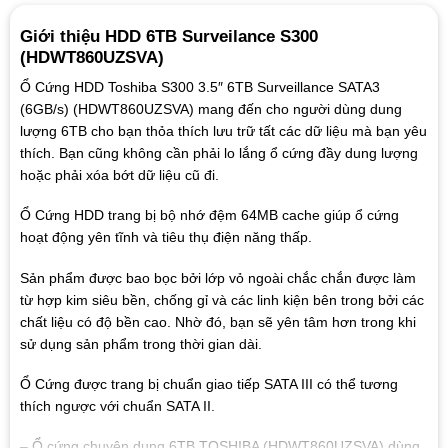
Giới thiệu HDD 6TB Surveilance S300
(HDWT860UZSVA)
Ổ Cứng HDD Toshiba S300 3.5″ 6TB Surveillance SATA3
(6GB/s) (HDWT860UZSVA) mang đến cho người dùng dung
lượng 6TB cho bạn thỏa thích lưu trữ tất các dữ liệu mà bạn yêu
thích. Bạn cũng không cần phải lo lắng ổ cứng đầy dung lượng
hoặc phải xóa bớt dữ liệu cũ đi.
Ổ Cứng HDD trang bị bộ nhớ đệm 64MB cache giúp ổ cứng
hoạt động yên tĩnh và tiêu thụ điện năng thấp.
Sản phẩm được bao bọc bởi lớp vỏ ngoài chắc chắn được làm
từ hợp kim siêu bền, chống gỉ và các linh kiện bên trong bởi các
chất liệu có độ bền cao. Nhờ đó, bạn sẽ yên tâm hơn trong khi
sử dụng sản phẩm trong thời gian dài.
Ổ Cứng được trang bị chuẩn giao tiếp SATA III có thể tương
thích ngược với chuẩn SATA II.
– Ổ cứng chuyên dụng 6TB TOSHIBA (HDWT860UZSVA) dùng