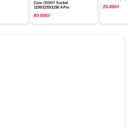
Core i3/i5/i7 Socket
20.000
₫
1150/1155/1156 4-Pin
80.000
₫