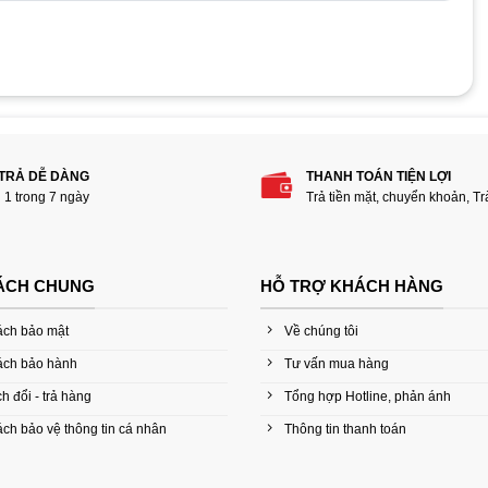
 phẩm “Nguồn Camera DC 12V-2A Questek”
 TRẢ DỄ DÀNG
THANH TOÁN TIỆN LỢI
i 1 trong 7 ngày
Trả tiền mặt, chuyển khoản, T
ÁCH CHUNG
HỖ TRỢ KHÁCH HÀNG
ách bảo mật
Về chúng tôi
ách bảo hành
Tư vấn mua hàng
h đổi - trả hàng
Tổng hợp Hotline, phản ánh
ch bảo vệ thông tin cá nhân
Thông tin thanh toán