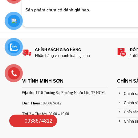
on
customer
Sản phẩm chưa có đánh giá nào.
ratings
Hãy là người đánh giá đầu tiên cho sản
1
2
3
4
5
CHÍNH SÁCH GIAO HÀNG
ĐỔI
Đánh giá của bạn
Nhận hàng và thanh toán tại nhà
1 đổ
VI TÍNH MINH SƠN
CHÍNH S
Địa chỉ:
1110 Trường Sa, Phường Nhiêu Lộc, TP.HCM
Chính s
Chính s
Điện Thoại :
0938674812
Thêm ảnh đánh giá
Chín sác
Thứ 2 – Thứ bảy, 08:00 – 19:00
0938674812
Chính sá
Các định dạng ảnh được chấp nhận: jpg,png.