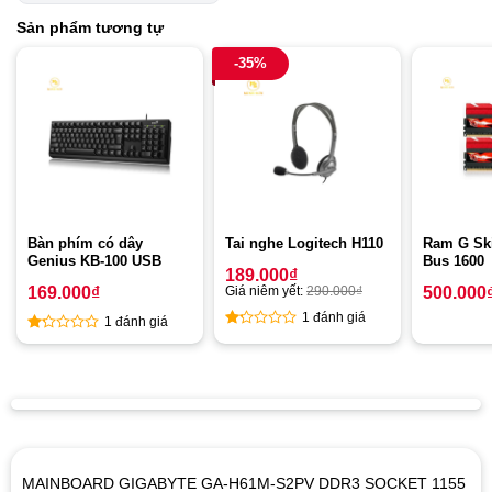
Sản phẩm tương tự
-35%
Bàn phím có dây
Tai nghe Logitech H110
Ram G Sk
Genius KB-100 USB
Bus 1600
189.000
₫
169.000
₫
Giá niêm yết:
290.000
₫
500.000
1 đánh giá
1 đánh giá
1
1
out
out
of
of
5
5
MAINBOARD GIGABYTE GA-H61M-S2PV DDR3 SOCKET 1155