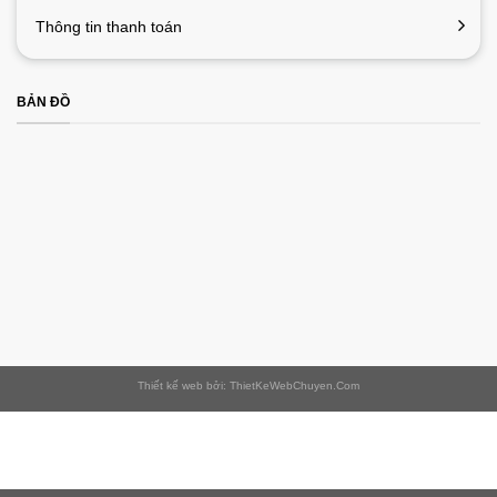
Thông tin thanh toán
BẢN ĐỒ
Thiết kế web bởi: ThietKeWebChuyen.Com