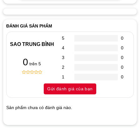
ĐÁNH GIÁ SẢN PHẨM
5
0
SAO TRUNG BÌNH
4
0
3
0
0
trên 5
2
0
1
0
0
5
0
out
Gửi đánh giá của bạn
of
based
on
customer
Sản phẩm chưa có đánh giá nào.
ratings
Hãy là người đánh giá đầu tiên cho sản phẩm
“MAINBOARD GIGABYTE GA H61M-S2PV”