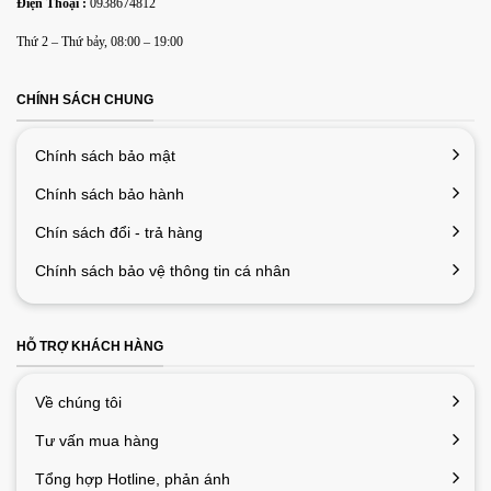
Điện Thoại :
0938674812
Lưu tên của tôi, email, và trang web trong trình duyệt này
Thứ 2 – Thứ bảy, 08:00 – 19:00
cho lần bình luận kế tiếp của tôi.
CHÍNH SÁCH CHUNG
Chính sách bảo mật
Chính sách bảo hành
Chín sách đổi - trả hàng
Chính sách bảo vệ thông tin cá nhân
HỖ TRỢ KHÁCH HÀNG
Về chúng tôi
Tư vấn mua hàng
Tổng hợp Hotline, phản ánh