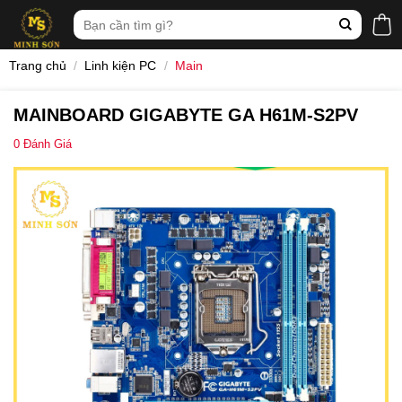
Skip
Tìm
to
kiếm:
content
Trang chủ
/
Linh kiện PC
/
Main
MAINBOARD GIGABYTE GA H61M-S2PV
0
Đánh Giá