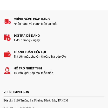
1
2
3
4
5
Đánh giá của bạn
CHÍNH SÁCH GIAO HÀNG
Nhận hàng và thanh toán tại nhà
ĐỔI TRẢ DỄ DÀNG
1 đổi 1 trong 7 ngày
THANH TOÁN TIỆN LỢI
Thêm ảnh đánh giá
Trả tiền mặt, chuyển khoản, Trà góp 0%
HỖ TRỢ NHIỆT TÌNH
Các định dạng ảnh được chấp nhận: jpg,png.
Tư vấn, giải đáp mọi thắc mắc
Name
*
VI TÍNH MINH SƠN
Email
*
Địa chỉ:
1110 Trường Sa, Phường Nhiêu Lộc, TP.HCM