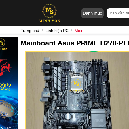
Skip
to
Tìm
Danh mục
content
kiếm:
/
/
Trang chủ
Linh kiện PC
Main
Mainboard Asus PRIME H270-P