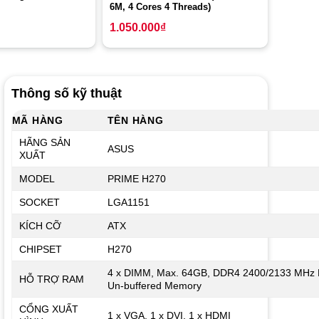
6M, 4 Cores 4 Threads)
1.050.000
₫
Thông số kỹ thuật
MÃ HÀNG
TÊN HÀNG
HÃNG SẢN
ASUS
XUẤT
MODEL
PRIME H270
SOCKET
LGA1151
KÍCH CỠ
ATX
CHIPSET
H270
4 x DIMM, Max. 64GB, DDR4 2400/2133 MHz
HỖ TRỢ RAM
Un-buffered Memory
CỔNG XUẤT
1 x VGA, 1 x DVI, 1 x HDMI