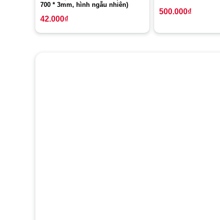
700 * 3mm, hình ngẫu nhiên)
500.000
₫
42.000
₫