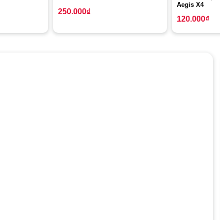
Aegis X4
250.000
₫
120.000
₫