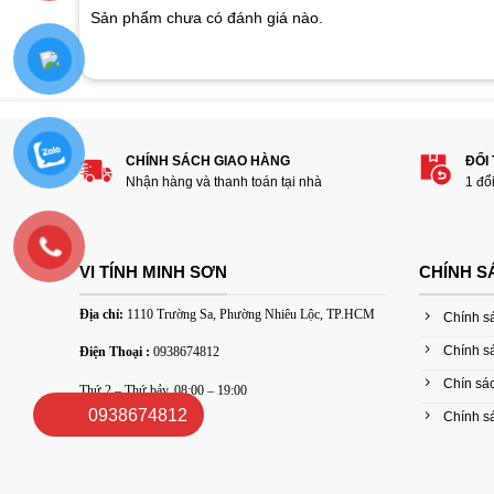
customer
Sản phẩm chưa có đánh giá nào.
ratings
Hãy là người đánh giá đầu tiên cho sản
1
2
3
4
5
CHÍNH SÁCH GIAO HÀNG
ĐỔI
Đánh giá của bạn
Nhận hàng và thanh toán tại nhà
1 đổ
VI TÍNH MINH SƠN
CHÍNH S
Địa chỉ:
1110 Trường Sa, Phường Nhiêu Lộc, TP.HCM
Chính s
Chính s
Điện Thoại :
0938674812
Thêm ảnh đánh giá
Chín sác
Thứ 2 – Thứ bảy, 08:00 – 19:00
0938674812
Chính sá
Các định dạng ảnh được chấp nhận: jpg,png.
Name
*