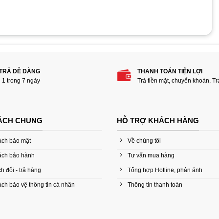
 phẩm “Mainboard Asus PRIME H270-PLUS”
 TRẢ DỄ DÀNG
THANH TOÁN TIỆN LỢI
i 1 trong 7 ngày
Trả tiền mặt, chuyển khoản, T
ÁCH CHUNG
HỖ TRỢ KHÁCH HÀNG
ách bảo mật
Về chúng tôi
ách bảo hành
Tư vấn mua hàng
h đổi - trả hàng
Tổng hợp Hotline, phản ánh
ch bảo vệ thông tin cá nhân
Thông tin thanh toán
Email
*