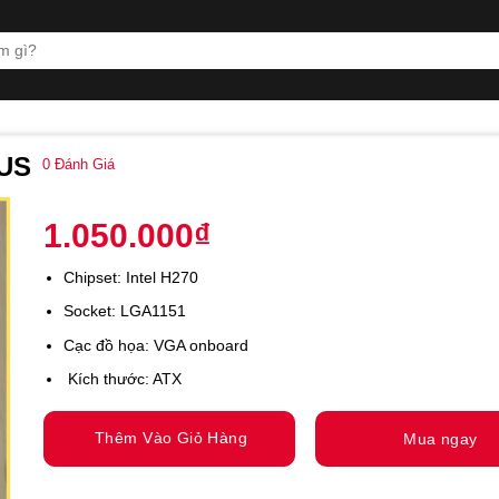
LUS
0
Đánh Giá
1.050.000
₫
Chipset: Intel H270
Socket: LGA1151
Cạc đồ họa: VGA onboard
Kích thước: ATX
Thêm Vào Giỏ Hàng
Mua ngay