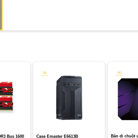
Bàn di chuột 
DR3 Bus 1600
Case Emaster E6613B