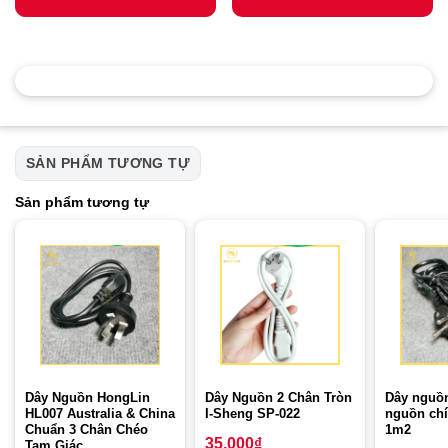
SẢN PHẨM TƯƠNG TỰ
Sản phẩm tương tự
Dây Nguồn HongLin
Dây Nguồn 2 Chân Tròn
Dây nguồn
HL007 Australia & China
I-Sheng SP-022
nguồn chí
Chuẩn 3 Chân Chéo
1m2
35.000
₫
Tam Giác