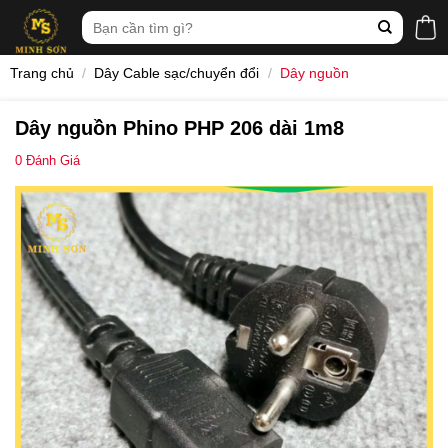
Skip
Tìm
to
kiếm:
content
Trang chủ
/
Dây Cable sạc/chuyển đổi
/
Dây nguồn
Dây nguồn Phino PHP 206 dài 1m8
0
Đánh Giá