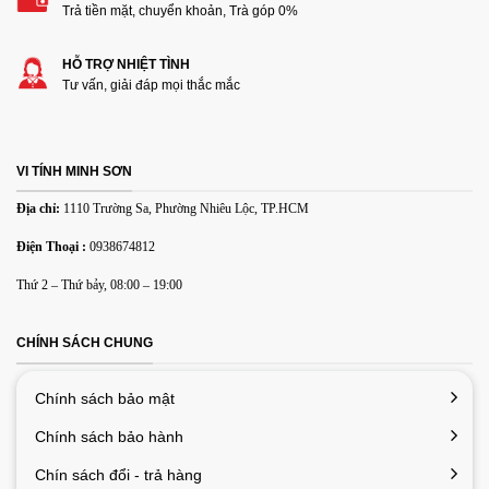
Trả tiền mặt, chuyển khoản, Trà góp 0%
HỖ TRỢ NHIỆT TÌNH
Các định dạng ảnh được chấp nhận: jpg,png.
Tư vấn, giải đáp mọi thắc mắc
Name
*
VI TÍNH MINH SƠN
Email
*
Địa chỉ:
1110 Trường Sa, Phường Nhiêu Lộc, TP.HCM
Điện Thoại :
0938674812
Lưu tên của tôi, email, và trang web trong trình duyệt này
Thứ 2 – Thứ bảy, 08:00 – 19:00
cho lần bình luận kế tiếp của tôi.
CHÍNH SÁCH CHUNG
Chính sách bảo mật
Chính sách bảo hành
Chín sách đổi - trả hàng