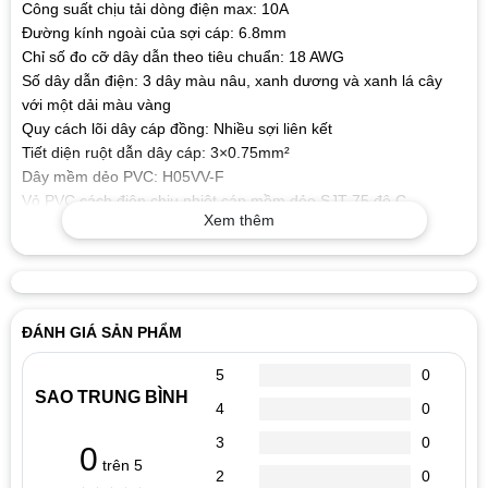
Công suất chịu tải dòng điện max: 10A
Đường kính ngoài của sợi cáp: 6.8mm
Chỉ số đo cỡ dây dẫn theo tiêu chuẩn: 18 AWG
Số dây dẫn điện: 3 dây màu nâu, xanh dương và xanh lá cây
với một dải màu vàng
Quy cách lõi dây cáp đồng: Nhiều sợi liên kết
Tiết diện ruột dẫn dây cáp: 3×0.75mm²
Dây mềm dẻo PVC: H05VV-F
Vỏ PVC cách điện chịu nhiệt cáp mềm dẻo SJT 75 độ C
Xem thêm
Điện áp định mức: 300V/500V
Chiều dài sợi cáp: 1.8M
Màu dây: Đen (PVC Jacket Black)
ĐÁNH GIÁ SẢN PHẨM
5
0
SAO TRUNG BÌNH
4
0
3
0
0
trên 5
2
0