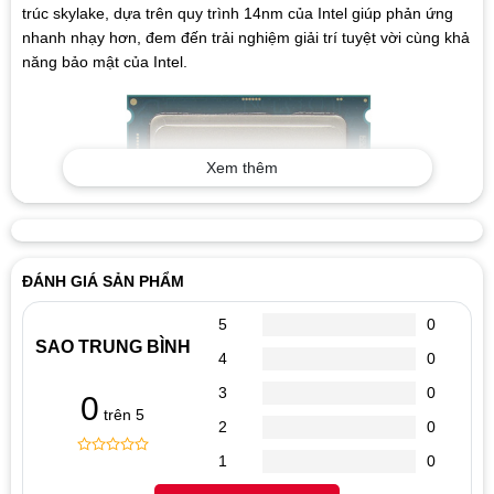
trúc skylake, dựa trên quy trình 14nm của Intel giúp phản ứng
nhanh nhạy hơn, đem đến trải nghiệm giải trí tuyệt vời cùng khả
năng bảo mật của Intel.
Xem thêm
ĐÁNH GIÁ SẢN PHẨM
5
0
SAO TRUNG BÌNH
4
0
CPU Intel Core i5 6400 gồm có 4 nhân 4 luồng, mức độ xung
3
0
nhịp 2.7GHz và có thể turbo lên mức 3.3GHz, bộ nhớ đệm 6MB,
0
trên 5
điện năng tiêu thụ 65w hỗ trợ ram DDR4-1866/2133, DDR3L-
2
0
1333/1600. Tích hợp đồ họa xử lý Intel HD Graphics 530 với tốc
1
0
độ xử lý 350MHz có thể lên đến tối đa 1.05GHz. Công nghệ
0
5
0
out