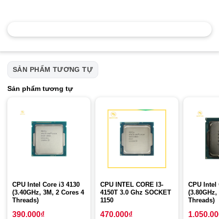
SẢN PHẨM TƯƠNG TỰ
Sản phẩm tương tự
CPU Intel Core i3 4130
CPU INTEL CORE I3-
CPU Intel 
(3.40GHz, 3M, 2 Cores 4
4150T 3.0 Ghz SOCKET
(3.80GHz,
Threads)
1150
Threads)
390.000
₫
470.000
₫
1.050.0