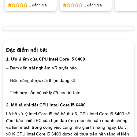
1 đánh giá
1 đánh giá
1
1
out
out
of
of
5
5
Đặc điểm nổi bật
1. Ưu điểm của CPU Intel Core i5 6400
– Đem đến trải nghiệm VR tuyệt hảo.
– Hiệu năng được cải thiện đáng kể.
– Tích hợp sẵn bộ xử lý đồ họa từ Intel.
2. Mô tả chi tiết CPU Intel Core i5 6400
Là bộ xử lý Intel Core i5 thế hệ thứ 6, CPU Intel Core i5 6400 sẽ
đảm bảo chiếc PC của bạn đáp ứng mọi nhu cầu nhanh chóng
và liền mạch trong công việc cũng như giải trí hằng ngày. Bộ vi
xử lý CPU Intel Core i5 6400 được kế thừa trên nền tảng vi kiến