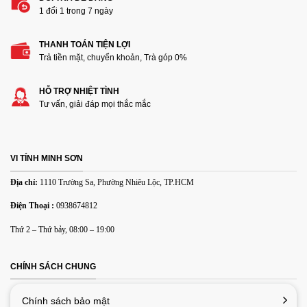
1 đổi 1 trong 7 ngày
THANH TOÁN TIỆN LỢI
Thêm ảnh đánh giá
Trả tiền mặt, chuyển khoản, Trà góp 0%
HỖ TRỢ NHIỆT TÌNH
Các định dạng ảnh được chấp nhận: jpg,png.
Tư vấn, giải đáp mọi thắc mắc
Name
*
VI TÍNH MINH SƠN
Email
*
Địa chỉ:
1110 Trường Sa, Phường Nhiêu Lộc, TP.HCM
Điện Thoại :
0938674812
Lưu tên của tôi, email, và trang web trong trình duyệt này
Thứ 2 – Thứ bảy, 08:00 – 19:00
cho lần bình luận kế tiếp của tôi.
CHÍNH SÁCH CHUNG
Chính sách bảo mật