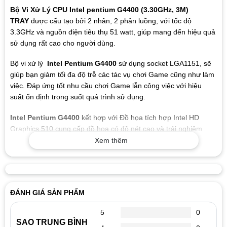
Bộ Vi Xử Lý CPU Intel pentium G4400 (3.30GHz, 3M)
TRAY
được cấu tạo bởi 2 nhân, 2 phân luồng, với tốc độ
3.3GHz và nguồn điện tiêu thụ 51 watt, giúp mang đến hiệu quả
sử dụng rất cao cho người dùng.
Bộ vi xử lý
Intel Pentium G4400
sử dụng socket LGA1151, sẽ
giúp bạn giảm tối đa độ trễ các tác vụ chơi Game cũng như làm
việc. Đáp ứng tốt nhu cầu chơi Game lẫn công việc với hiệu
suất ổn định trong suốt quá trình sử dụng.
Intel Pentium G4400
kết hợp với Đồ họa tích hợp Intel HD
Graphics 510 cung cấp đồ họa có độ nét cao và trải nghiệm
phát lại video chất lượng cao để đáp ứng mọi nhu cầu giải trí
Xem thêm
của bạn. Đồng thời hỗ trợ 4K, 3D, và thậm chí thiết lập ba màn
hình.
ĐÁNH GIÁ SẢN PHẨM
5
0
SAO TRUNG BÌNH