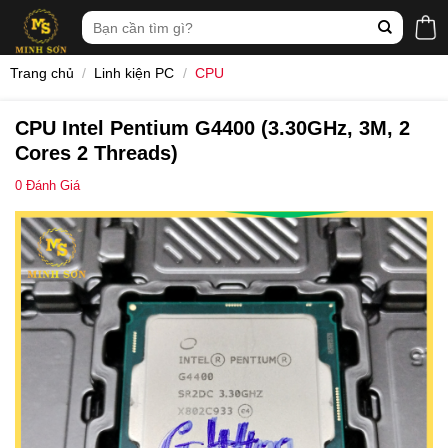
Skip
Tìm
to
kiếm:
content
Trang chủ
/
Linh kiện PC
/
CPU
CPU Intel Pentium G4400 (3.30GHz, 3M, 2
Cores 2 Threads)
0
Đánh Giá