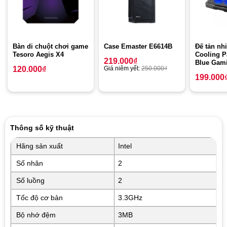
Bàn di chuột chơi game
Case Emaster E6614B
Đế tản nh
Tesoro Aegis X4
Cooling P
219.000
₫
Blue Gami
120.000
₫
Giá niêm yết:
250.000
₫
199.000
Thông số kỹ thuật
Hãng sản xuất
Intel
Số nhân
2
Số luồng
2
Tốc độ cơ bản
3.3GHz
Bộ nhớ đệm
3MB