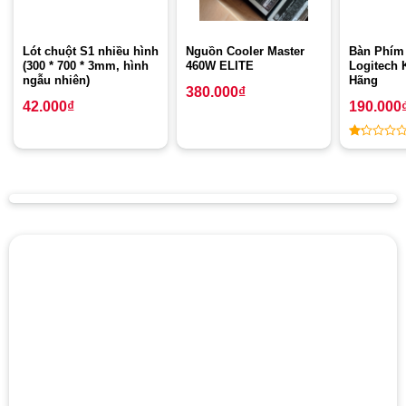
Lót chuột S1 nhiều hình
Nguồn Cooler Master
Bàn Phím
(300 * 700 * 3mm, hình
460W ELITE
Logitech 
ngẫu nhiên)
Hãng
380.000
₫
42.000
₫
190.000
1
out
of
5