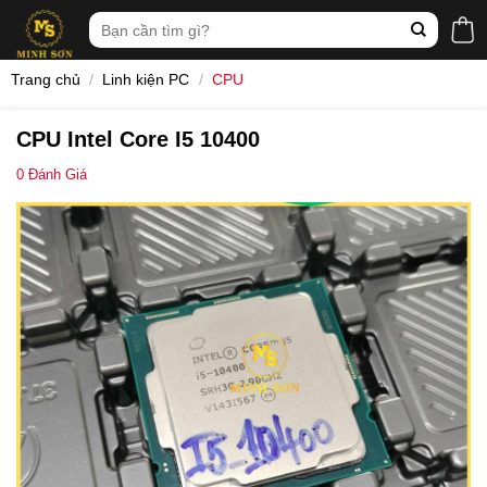
Skip
Tìm
to
kiếm:
content
Trang chủ
/
Linh kiện PC
/
CPU
CPU Intel Core I5 10400
0
Đánh Giá