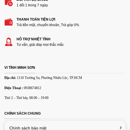
1 đổi 1 trong 7 ngày
THANH TOÁN TIỆN LỢI
Thêm ảnh đánh giá
Trả tiền mặt, chuyển khoản, Trà góp 0%
HỖ TRỢ NHIỆT TÌNH
Các định dạng ảnh được chấp nhận: jpg,png.
Tư vấn, giải đáp mọi thắc mắc
Name
*
VI TÍNH MINH SƠN
Email
*
Địa chỉ:
1110 Trường Sa, Phường Nhiêu Lộc, TP.HCM
Điện Thoại :
0938674812
Lưu tên của tôi, email, và trang web trong trình duyệt này
Thứ 2 – Thứ bảy, 08:00 – 19:00
cho lần bình luận kế tiếp của tôi.
CHÍNH SÁCH CHUNG
Chính sách bảo mật