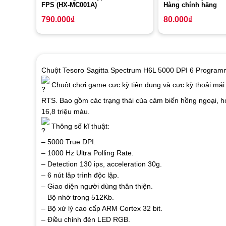
FPS (HX-MC001A)
Hàng chính hãng
790.000
₫
80.000
₫
Chuột Tesoro Sagitta Spectrum H6L 5000 DPI 6 Program
Chuột chơi game cực kỳ tiện dụng và cực kỳ thoải mái 
RTS. Bao gồm các trạng thái của cảm biến hồng ngoại,
16,8 triệu màu.
Thông số kĩ thuật:
– 5000 True DPI.
– 1000 Hz Ultra Polling Rate.
– Detection 130 ips, acceleration 30g.
– 6 nút lâp trình độc lập.
– Giao diện người dùng thân thiện.
– Bộ nhớ trong 512Kb.
– Bộ xử lý cao cấp ARM Cortex 32 bit.
– Điều chỉnh đèn LED RGB.