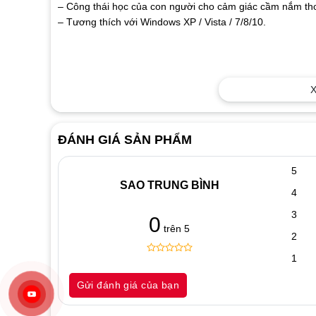
– Công thái học của con người cho cảm giác cầm nắm th
– Tương thích với Windows XP / Vista / 7/8/10.
X
ĐÁNH GIÁ SẢN PHẨM
5
SAO TRUNG BÌNH
4
3
0
trên 5
2
1
0
5
0
out
Gửi đánh giá của bạn
of
based
on