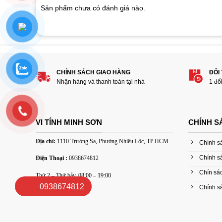
customer
Sản phẩm chưa có đánh giá nào.
ratings
Hãy là người đánh giá đầu tiên cho sản p
DPI 6”
1
2
3
4
5
CHÍNH SÁCH GIAO HÀNG
ĐỔI
Nhận hàng và thanh toán tại nhà
1 đổ
Đánh giá của bạn
VI TÍNH MINH SƠN
CHÍNH S
Địa chỉ:
1110 Trường Sa, Phường Nhiêu Lộc, TP.HCM
Chính s
Chính s
Điện Thoại :
0938674812
Chín sác
Thứ 2 – Thứ bảy, 08:00 – 19:00
Thêm ảnh đánh giá
0938674812
Chính sá
Các định dạng ảnh được chấp nhận: jpg,png.