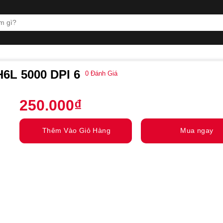
H6L 5000 DPI 6
0
Đánh Giá
250.000
₫
Thêm Vào Giỏ Hàng
Mua ngay