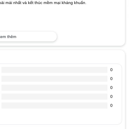
oải mái nhất và kết thúc mềm mại kháng khuẩn.
em thêm
0
0
0
0
0