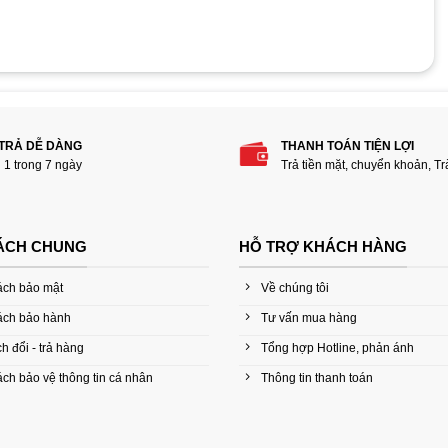
hẩm “Chuột Tesoro Sagitta Spectrum H6L 5000
 TRẢ DỄ DÀNG
THANH TOÁN TIỆN LỢI
i 1 trong 7 ngày
Trả tiền mặt, chuyển khoản, T
ÁCH CHUNG
HỖ TRỢ KHÁCH HÀNG
ách bảo mật
Về chúng tôi
ách bảo hành
Tư vấn mua hàng
h đổi - trả hàng
Tổng hợp Hotline, phản ánh
ch bảo vệ thông tin cá nhân
Thông tin thanh toán