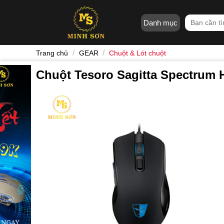
Skip
to
Tìm
Danh mục
content
kiếm:
/
/
Trang chủ
GEAR
Chuột & Lót chuột
Chuột Tesoro Sagitta Spectrum 