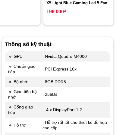
X5 Light Blue Gaming Led 5 Fan
199.000
₫
Thông số kỹ thuật
🔹 GPU
: Nvidia Quadro M4000
🔹 Chuẩn giao
: PCI Express 16x
tiếp
🔹 Bộ nhớ
: 8GB DDR5
🔹 Giao tiếp bộ
: 256Bit
nhớ
🔹 Cổng giao
: 4 x DisplayPort 1.2
tiếp
: Hỗ trợ rất tốt cho thiết kế đồ họa
🔹 Hỗ trợ
cao cấp