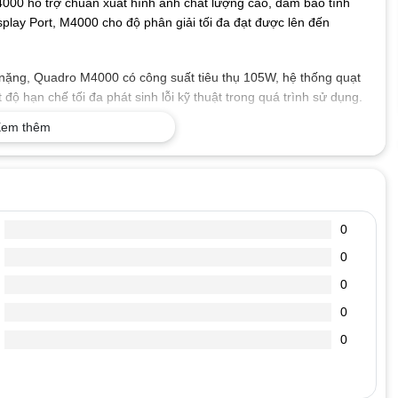
4000 hỗ trợ chuẩn xuất hình ảnh chất lượng cao, đảm bảo tính
Display Port, M4000 cho độ phân giải tối đa đạt được lên đến
nặng, Quadro M4000 có công suất tiêu thụ 105W, hệ thống quạt
 độ hạn chế tối đa phát sinh lỗi kỹ thuật trong quá trình sử dụng.
em thêm
phần mềm đồ họa.
g Card đồ họa chuyên nghiệp, Quadro M4000 mang đến khả năng
ới:
0
0
0
0
0