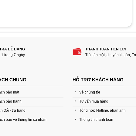
 trong khâu thiết kế 2D, hỗ trợ mô phỏng 3D nhanh và hiệu quả
 phẩm “Card màn hình NVIDIA QUADRO M4000 8GB-
t kế logo, biên tập nội dung:
 TRẢ DỄ DÀNG
THANH TOÁN TIỆN LỢI
i 1 trong 7 ngày
Trả tiền mặt, chuyển khoản, T
ÁCH CHUNG
HỖ TRỢ KHÁCH HÀNG
ách bảo mật
Về chúng tôi
i, độ chính xác từ kích thước đến màu sắc trong từng sản phẩm
ian chờ vô cùng hiệu quả.
ách bảo hành
Tư vấn mua hàng
h đổi - trả hàng
Tổng hợp Hotline, phản ánh
hắn là lựa chọn tuyệt vời nhất trong tầm giá, là sản phẩm
 với các dòng máy trạm chuyên đồ họa là cực cao. Cùng với đó
ch bảo vệ thông tin cá nhân
Thông tin thanh toán
và đồ họa Render nặng, nên đây sẽ là lựa chọn tuyệt vời cho người
nhanh.