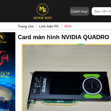
Skip
to
Tìm
Danh mục
content
kiếm:
/
/
Trang chủ
Linh kiện PC
VGA
Card màn hình NVIDIA QUADRO 