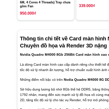
6M, 4 Cores 4 Threads) Tray chưa
339.000
₫
gồm Fan
950.000
₫
Thông tin chi tết về Card màn hì
Chuyên đồ họa và Render 3D nặng
Nvidia Quadro M4000 8Gb 256Bit Card màn hình cao 
Là dòng Card màn hình cao cấp dành riêng cho thiết kế
tốc độ xử lý nhanh ấn tượng, hỗ trợ chuẩn xuất hình ảnh 
Những điểm nổi bậc có trên
Nvdia Quadro M4000 8G DD
Sở hữu dung lượng bộ nhớ 8Gb thế hệ DDR5, băng thông l
1792 nhân, mang đến sức mạnh xử lý đồ họa vô cùng mạ
2D, tăng tốc độ xử lý cho tác vụ Render, hỗ trợ mô phỏ