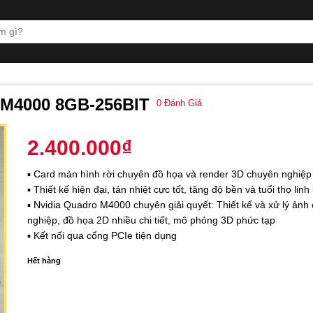
M4000 8GB-256BIT
0
Đánh Giá
2.400.000
₫
▪️ Card màn hình rời chuyên đồ họa và render 3D chuyên nghiệp
▪️ Thiết kế hiện đại, tản nhiệt cực tốt, tăng độ bền và tuổi thọ linh
▪️ Nvidia Quadro M4000 chuyên giải quyết: Thiết kế và xử lý ảnh
nghiệp, đồ họa 2D nhiều chi tiết, mô phỏng 3D phức tạp
▪️ Kết nối qua cổng PCIe tiện dụng
Hết hàng