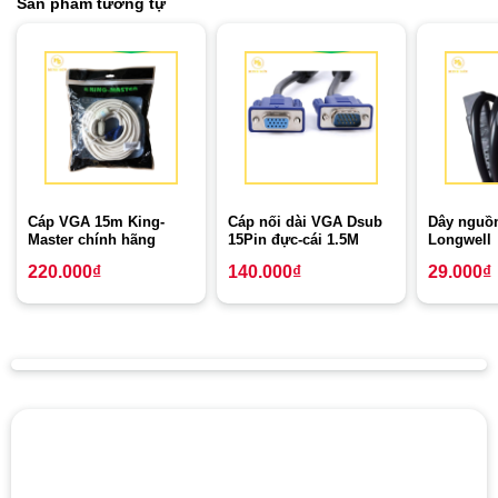
Sản phẩm tương tự
Cáp VGA 15m King-
Cáp nối dài VGA Dsub
Dây nguồn
Master chính hãng
15Pin đực-cái 1.5M
Longwell
220.000
₫
140.000
₫
29.000
₫