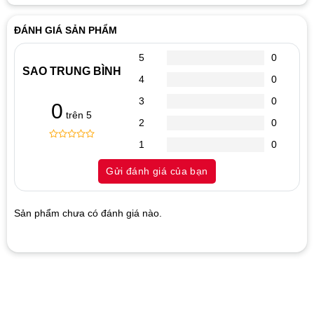
ĐÁNH GIÁ SẢN PHẨM
5
0
SAO TRUNG BÌNH
4
0
3
0
0
trên 5
2
0
1
0
0
5
0
out
Gửi đánh giá của bạn
of
based
on
customer
Sản phẩm chưa có đánh giá nào.
ratings
Hãy là người đánh giá đầu tiên cho sản phẩm “Cáp Vga 3m
Trắng phối xanh”
1
2
3
4
5