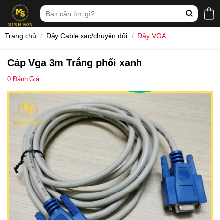
Skip
Tìm
to
kiếm:
content
Trang chủ
/
Dây Cable sạc/chuyển đổi
/
Dây VGA
Cáp Vga 3m Trắng phối xanh
0
Đánh Giá