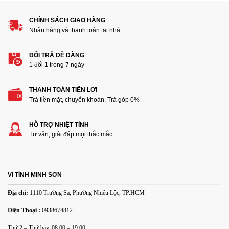
Đánh giá của bạn
CHÍNH SÁCH GIAO HÀNG
Nhận hàng và thanh toán tại nhà
ĐỔI TRẢ DỄ DÀNG
1 đổi 1 trong 7 ngày
THANH TOÁN TIỆN LỢI
Thêm ảnh đánh giá
Trả tiền mặt, chuyển khoản, Trà góp 0%
HỖ TRỢ NHIỆT TÌNH
Các định dạng ảnh được chấp nhận: jpg,png.
Tư vấn, giải đáp mọi thắc mắc
Name
*
VI TÍNH MINH SƠN
Email
*
Địa chỉ:
1110 Trường Sa, Phường Nhiêu Lộc, TP.HCM
Điện Thoại :
0938674812
Lưu tên của tôi, email, và trang web trong trình duyệt này
Thứ 2 – Thứ bảy, 08:00 – 19:00