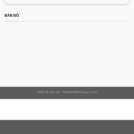
BẢN ĐỒ
Thiết kế web bởi: ThietKeWebChuyen.Com