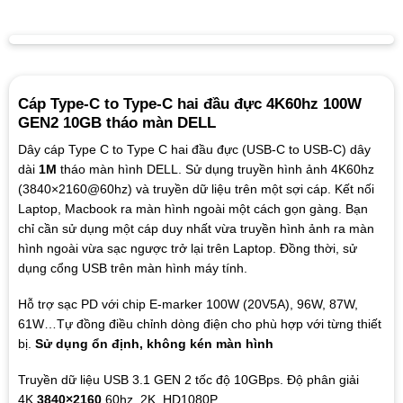
Cáp Type-C to Type-C hai đầu đực 4K60hz 100W
GEN2 10GB tháo màn DELL
Dây cáp Type C to Type C hai đầu đực (USB-C to USB-C) dây
dài
1M
tháo màn hình DELL. Sử dụng truyền hình ảnh 4K60hz
(3840×2160@60hz) và truyền dữ liệu trên một sợi cáp. Kết nối
Laptop, Macbook ra màn hình ngoài một cách gọn gàng. Bạn
chỉ cần sử dụng một cáp duy nhất vừa truyền hình ảnh ra màn
hình ngoài vừa sạc ngược trở lại trên Laptop. Đồng thời, sử
dụng cổng USB trên màn hình máy tính.
Hỗ trợ sạc PD với chip E-marker 100W (20V5A), 96W, 87W,
61W…Tự đồng điều chỉnh dòng điện cho phù hợp với từng thiết
bị.
Sử dụng ổn định, không kén màn hình
Truyền dữ liệu USB 3.1 GEN 2 tốc độ 10GBps. Độ phân giải
4K
3840×2160
60hz, 2K, HD1080P…