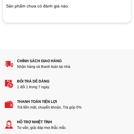
customer
Sản phẩm chưa có đánh giá nào.
ratings
Hãy là người đánh giá đầu tiên cho sản phẩm “Cáp Type-C
to Type-C dài 1M hai đầu đực 4K60hz 100W GEN2 10GB
tháo màn DELL”
1
2
3
4
5
Đánh giá của bạn
CHÍNH SÁCH GIAO HÀNG
Nhận hàng và thanh toán tại nhà
ĐỔI TRẢ DỄ DÀNG
1 đổi 1 trong 7 ngày
THANH TOÁN TIỆN LỢI
Trả tiền mặt, chuyển khoản, Trà góp 0%
Thêm ảnh đánh giá
HỖ TRỢ NHIỆT TÌNH
Tư vấn, giải đáp mọi thắc mắc
Các định dạng ảnh được chấp nhận: jpg,png.