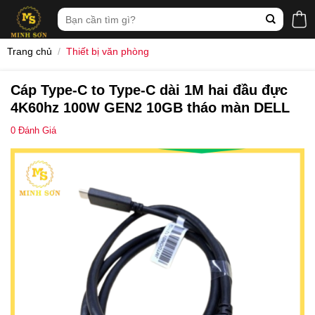
Skip
Tìm
to
kiếm:
content
Trang chủ
/
Thiết bị văn phòng
Cáp Type-C to Type-C dài 1M hai đầu đực
4K60hz 100W GEN2 10GB tháo màn DELL
0
Đánh Giá