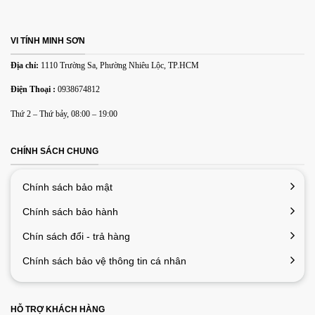
Name
*
VI TÍNH MINH SƠN
Địa chỉ:
1110 Trường Sa, Phường Nhiêu Lộc, TP.HCM
Email
*
Điện Thoại :
0938674812
Thứ 2 – Thứ bảy, 08:00 – 19:00
Lưu tên của tôi, email, và trang web trong trình duyệt này
cho lần bình luận kế tiếp của tôi.
CHÍNH SÁCH CHUNG
Chính sách bảo mật
Chính sách bảo hành
Chín sách đổi - trả hàng
Chính sách bảo vệ thông tin cá nhân
HỖ TRỢ KHÁCH HÀNG