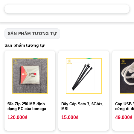
SẢN PHẨM TƯƠNG TỰ
Sản phẩm tương tự
Đĩa Zip 250 MB định
Dây Cáp Sata 3, 6Gb/s,
Cáp USB 3
dạng PC của Iomega
MSI
cứng di đ
120.000
₫
15.000
₫
49.000
₫