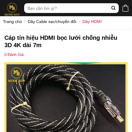
Skip
Tìm
to
kiếm:
content
Trang chủ
/
Dây Cable sạc/chuyển đổi
/
Dây HDMI
Cáp tín hiệu HDMI bọc lưới chống nhiễu
3D 4K dài 7m
0
Đánh Giá