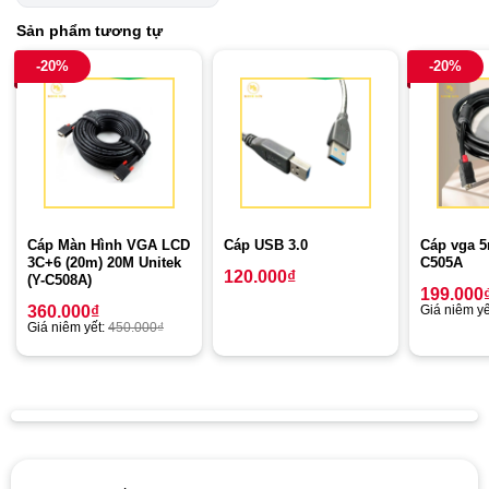
Sản phẩm tương tự
-20%
-20%
Cáp Màn Hình VGA LCD
Cáp USB 3.0
Cáp vga 5
3C+6 (20m) 20M Unitek
C505A
120.000
₫
(Y-C508A)
199.000
360.000
₫
Giá niêm yế
Giá niêm yết:
450.000
₫