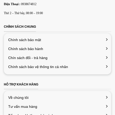
Điện Thoại :
0938674812
Lưu tên của tôi, email, và trang web trong trình duyệt này
Thứ 2 – Thứ bảy, 08:00 – 19:00
cho lần bình luận kế tiếp của tôi.
CHÍNH SÁCH CHUNG
Chính sách bảo mật
Chính sách bảo hành
Chín sách đổi - trả hàng
Chính sách bảo vệ thông tin cá nhân
HỖ TRỢ KHÁCH HÀNG
Về chúng tôi
Tư vấn mua hàng