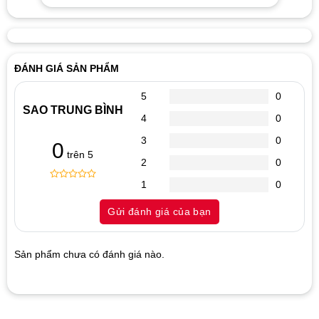
ĐÁNH GIÁ SẢN PHẨM
5
0
SAO TRUNG BÌNH
4
0
3
0
0
trên 5
2
0
1
0
0
5
0
out
Gửi đánh giá của bạn
of
based
on
customer
Sản phẩm chưa có đánh giá nào.
ratings
Hãy là người đánh giá đầu tiên cho sản phẩm “Cáp tín hiệu
HDMI bọc lưới chống nhiễu 3D 4K dài 7m”