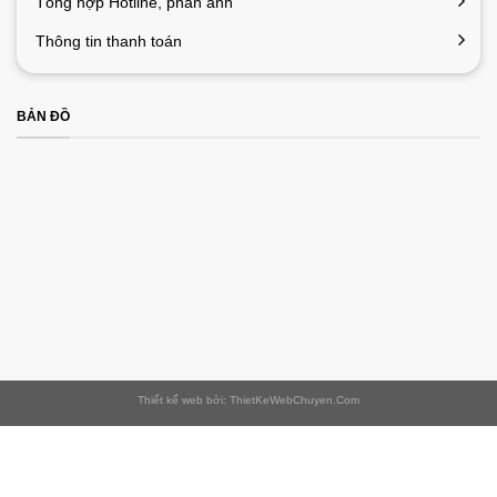
Tổng hợp Hotline, phản ánh
Thông tin thanh toán
BẢN ĐỒ
Thiết kế web bởi: ThietKeWebChuyen.Com