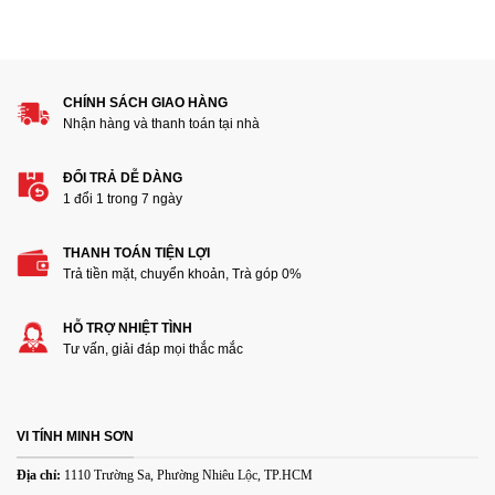
1
2
3
4
5
Đánh giá của bạn
CHÍNH SÁCH GIAO HÀNG
Nhận hàng và thanh toán tại nhà
ĐỔI TRẢ DỄ DÀNG
1 đổi 1 trong 7 ngày
THANH TOÁN TIỆN LỢI
Thêm ảnh đánh giá
Trả tiền mặt, chuyển khoản, Trà góp 0%
HỖ TRỢ NHIỆT TÌNH
Các định dạng ảnh được chấp nhận: jpg,png.
Tư vấn, giải đáp mọi thắc mắc
Name
*
VI TÍNH MINH SƠN
Email
*
Địa chỉ:
1110 Trường Sa, Phường Nhiêu Lộc, TP.HCM