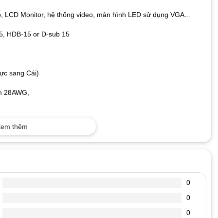
p, LCD Monitor, hệ thống video, màn hình LED sử dụng VGA…
5, HDB-15 or D-sub 15
ực sang Cái)
ẩn 28AWG,
em thêm
0
0
0