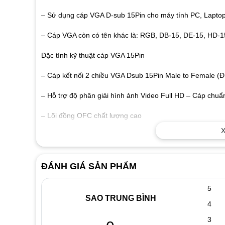
– Sử dụng cáp VGA D-sub 15Pin cho máy tính PC, Lapto
– Cáp VGA còn có tên khác là: RGB, DB-15, DE-15, HD-1
Đặc tính kỹ thuật cáp VGA 15Pin
– Cáp kết nối 2 chiều VGA Dsub 15Pin Male to Female (Đ
– Hỗ trợ độ phân giải hình ảnh Video Full HD – Cáp chu
– Lõi đồng OFC chất lượng cao
X
– Cáp có chống nhiễu điện từ EMI, RFI
ĐÁNH GIÁ SẢN PHẨM
5
SAO TRUNG BÌNH
4
3