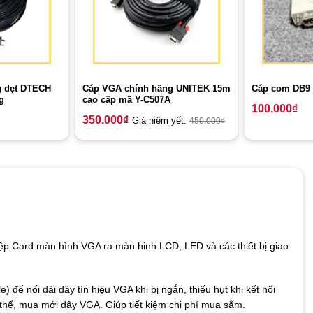
 dẹt DTECH
Cáp VGA chính hãng UNITEK 15m
Cáp com DB9 
g
cao cấp mã Y-C507A
100.000
₫
350.000
₫
Giá niêm yết:
450.000
₫
ệp Card màn hình VGA ra màn hinh LCD, LED và các thiết bị giao
để nối dài dây tín hiệu VGA khi bị ngắn, thiếu hụt khi kết nối
thế, mua mới dây VGA. Giúp tiết kiệm chi phí mua sắm.