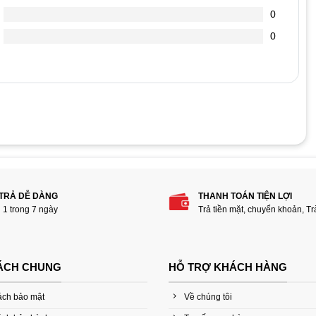
0
0
hẩm “Cáp nối dài vga dài 5m cho máy tính công
 LCD”
 TRẢ DỄ DÀNG
THANH TOÁN TIỆN LỢI
i 1 trong 7 ngày
Trả tiền mặt, chuyển khoản, T
ÁCH CHUNG
HỖ TRỢ KHÁCH HÀNG
ách bảo mật
Về chúng tôi