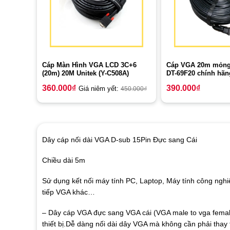
Cáp Màn Hình VGA LCD 3C+6
Cáp VGA 20m mỏng
(20m) 20M Unitek (Y-C508A)
DT-69F20 chính hãn
360.000
₫
390.000
₫
Giá niêm yết:
450.000
₫
Dây cáp nối dài VGA D-sub 15Pin Đực sang Cái
Chiều dài 5m
Sử dụng kết nối máy tính PC, Laptop, Máy tính công nghi
tiếp VGA khác…
– Dây cáp VGA đực sang VGA cái (VGA male to vga female) 
thiết bị.
Dễ dàng nối dài dây VGA mà không cần phải thay 