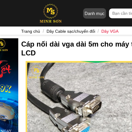
Skip
to
Tìm
Danh mục
content
kiếm:
/
/
Trang chủ
Dây Cable sạc/chuyển đổi
Dây VGA
Cáp nối dài vga dài 5m cho máy
LCD