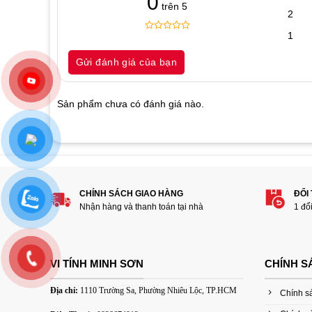
0
trên 5
2
1
0
5
0
out
Gửi đánh giá của bạn
of
based
on
customer
Sản phẩm chưa có đánh giá nào.
ratings
Hãy là người đánh giá đầu tiên cho sản p
nghiêp, PC, Laptop, Card màn hình VGA,
1
2
3
4
5
CHÍNH SÁCH GIAO HÀNG
ĐỔI
Nhận hàng và thanh toán tại nhà
1 đổ
Đánh giá của bạn
VI TÍNH MINH SƠN
CHÍNH S
Địa chỉ:
1110 Trường Sa, Phường Nhiêu Lộc, TP.HCM
Chính s