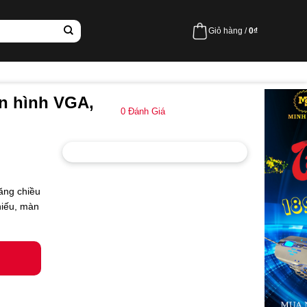
Giỏ hàng /
0
₫
àn hình VGA,
0
Đánh Giá
tăng chiều
chiếu, màn