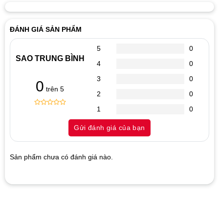
ĐÁNH GIÁ SẢN PHẨM
5
0
SAO TRUNG BÌNH
4
0
3
0
0
trên 5
2
0
1
0
0
5
0
out
Gửi đánh giá của bạn
of
based
on
customer
Sản phẩm chưa có đánh giá nào.
ratings
Hãy là người đánh giá đầu tiên cho sản phẩm “Cáp Chuyển
Displayport sang HDMI”
1
2
3
4
5