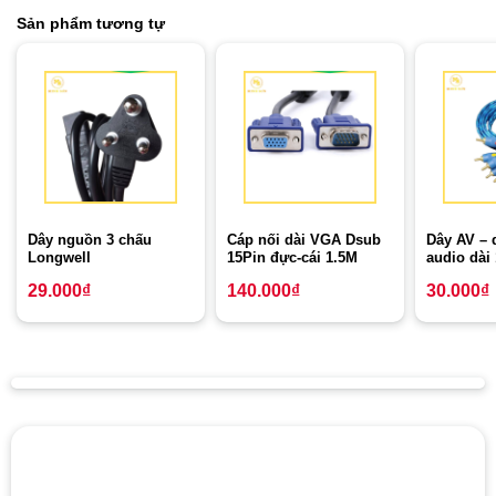
Sản phẩm tương tự
Dây nguồn 3 chấu
Cáp nối dài VGA Dsub
Dây AV – 
Longwell
15Pin đực-cái 1.5M
audio dài
29.000
₫
140.000
₫
30.000
₫