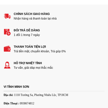
Đánh giá của bạn
CHÍNH SÁCH GIAO HÀNG
Nhận hàng và thanh toán tại nhà
ĐỔI TRẢ DỄ DÀNG
1 đổi 1 trong 7 ngày
THANH TOÁN TIỆN LỢI
Thêm ảnh đánh giá
Trả tiền mặt, chuyển khoản, Trà góp 0%
HỖ TRỢ NHIỆT TÌNH
Các định dạng ảnh được chấp nhận: jpg,png.
Tư vấn, giải đáp mọi thắc mắc
Name
*
VI TÍNH MINH SƠN
Email
*
Địa chỉ:
1110 Trường Sa, Phường Nhiêu Lộc, TP.HCM
Điện Thoại :
0938674812
Lưu tên của tôi, email, và trang web trong trình duyệt này