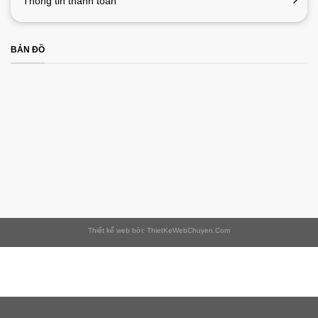
Thông tin thanh toán
BẢN ĐỒ
Thiết kế web bởi: ThietKeWebChuyen.Com