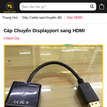
Skip
Tìm
to
kiếm:
content
Trang chủ
/
Dây Cable sạc/chuyển đổi
/
Dây HDMI
Cáp Chuyển Displayport sang HDMI
0
Đánh Giá