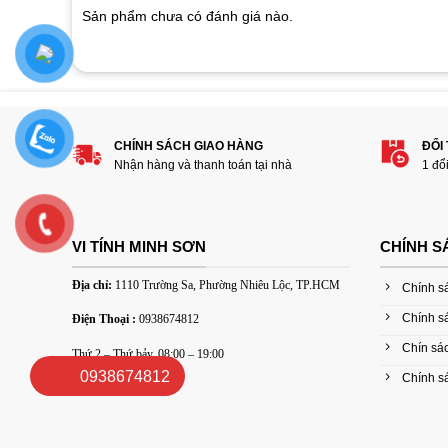
customer
Sản phẩm chưa có đánh giá nào.
ratings
Hãy là người đánh giá đầu tiên cho sản phẩ
làm sạch bụi”
1
2
3
4
5
CHÍNH SÁCH GIAO HÀNG
ĐỔI
Nhận hàng và thanh toán tại nhà
1 đổ
Đánh giá của bạn
VI TÍNH MINH SƠN
CHÍNH S
Địa chỉ:
1110 Trường Sa, Phường Nhiêu Lộc, TP.HCM
Chính s
Chính s
Điện Thoại :
0938674812
Chín sác
Thứ 2 – Thứ bảy, 08:00 – 19:00
Thêm ảnh đánh giá
0938674812
Chính sá
Các định dạng ảnh được chấp nhận: jpg,png.