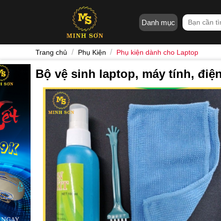
Skip
to
Tìm
Danh mục
content
kiếm:
/
/
Trang chủ
Phụ Kiện
Phụ kiện dành cho Laptop
Bộ vệ sinh laptop, máy tính, điện