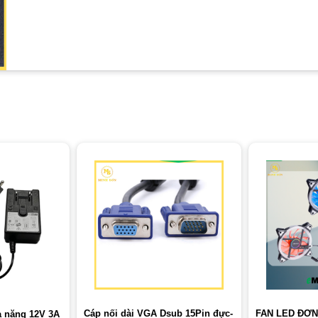
Cáp nối dài VGA Dsub 15Pin đực-
FAN LED ĐƠN
a năng 12V 3A