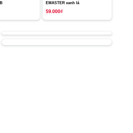
B
EMASTER xanh lá
59.000
₫