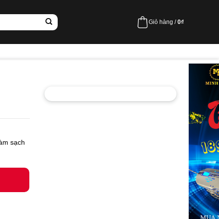
Giỏ hàng /
0
₫
làm sạch