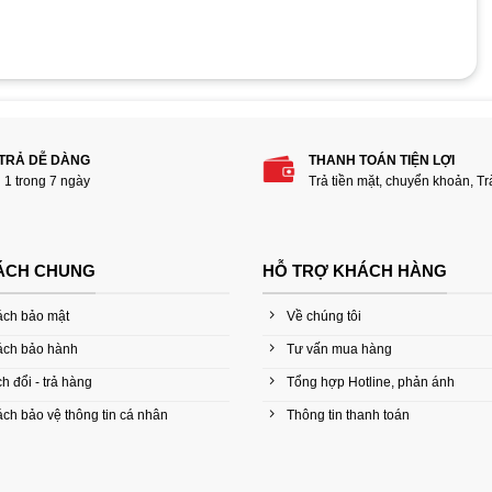
m “Bộ vệ sinh laptop, máy tính, điện thoại, tivi
 TRẢ DỄ DÀNG
THANH TOÁN TIỆN LỢI
i 1 trong 7 ngày
Trả tiền mặt, chuyển khoản, T
ÁCH CHUNG
HỖ TRỢ KHÁCH HÀNG
ách bảo mật
Về chúng tôi
ách bảo hành
Tư vấn mua hàng
h đổi - trả hàng
Tổng hợp Hotline, phản ánh
ch bảo vệ thông tin cá nhân
Thông tin thanh toán