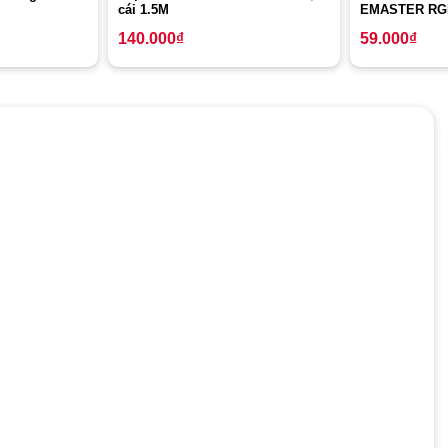
cái 1.5M
EMASTER RG
140.000
₫
59.000
₫