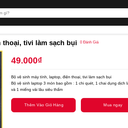
 thoại, tivi làm sạch bụi
0
Đánh Giá
49.000
₫
Bộ vệ sinh máy tính, laptop, điện thoại, tivi làm sạch bụi
Bộ vệ sinh laptop 3 món bao gồm : 1 chi quét, 1 chai dụng dịch 
và 1 miếng vải lâu siêu thấm
Thêm Vào Giỏ Hàng
Mua ngay