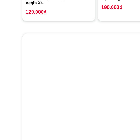
Aegis X4
190.000
₫
120.000
₫