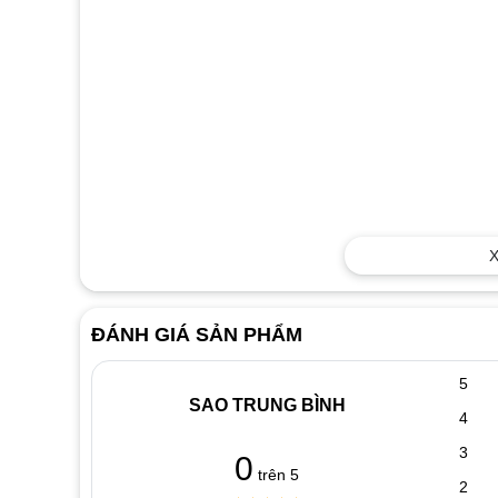
X
ĐÁNH GIÁ SẢN PHẨM
5
SAO TRUNG BÌNH
4
3
0
trên 5
2