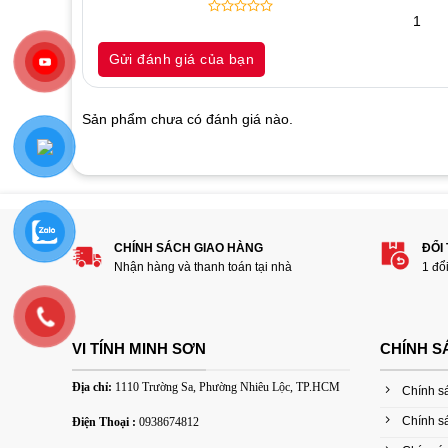
1
0
5
0
out
Gửi đánh giá của bạn
of
based
on
customer
Sản phẩm chưa có đánh giá nào.
ratings
Hãy là người đánh giá đầu tiên cho sản p
VGA”
1
2
3
4
5
CHÍNH SÁCH GIAO HÀNG
ĐỔI
Nhận hàng và thanh toán tại nhà
1 đổ
Đánh giá của bạn
VI TÍNH MINH SƠN
CHÍNH S
Địa chỉ:
1110 Trường Sa, Phường Nhiêu Lộc, TP.HCM
Chính s
Chính s
Điện Thoại :
0938674812