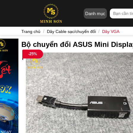
Skip
to
Tìm
Danh mục
content
kiếm:
/
/
Trang chủ
Dây Cable sạc/chuyển đổi
Dây VGA
Bộ chuyển đổi ASUS Mini Displ
-25%