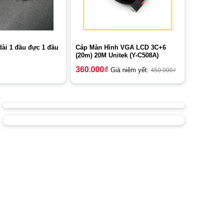
ài 1 đầu đực 1 đầu
Cáp Màn Hình VGA LCD 3C+6
(20m) 20M Unitek (Y-C508A)
360.000
₫
Giá niêm yết:
450.000
₫