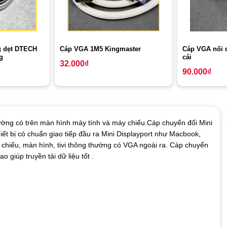
 dẹt DTECH
Cáp VGA nối d
Cáp VGA 1M5 Kingmaster
g
cái
32.000
₫
90.000
₫
ường có trên màn hình máy tính và máy chiếu.Cáp chuyển đổi Mini
ết bị có chuẩn giao tiếp đầu ra Mini Displayport như Macbook,
 chiếu, màn hình, tivi thông thường có VGA ngoài ra. Cáp chuyển
o giúp truyền tải dữ liệu tốt .