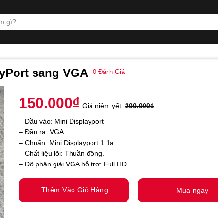
ayPort sang VGA
0
Đánh Giá
150.000
₫
Giá niêm yết:
200.000
₫
– Đầu vào: Mini Displayport
– Đầu ra: VGA
– Chuẩn: Mini Displayport 1.1a
– Chất liệu lõi: Thuần đồng.
– Độ phân giải VGA hỗ trợ: Full HD
Thêm Vào Giỏ Hàng
Mua ngay