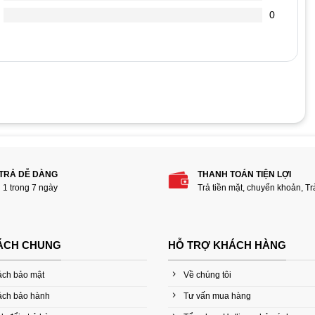
0
hẩm “Bộ chuyển đổi ASUS Mini DisplayPort sang
 TRẢ DỄ DÀNG
THANH TOÁN TIỆN LỢI
i 1 trong 7 ngày
Trả tiền mặt, chuyển khoản, T
ÁCH CHUNG
HỖ TRỢ KHÁCH HÀNG
ách bảo mật
Về chúng tôi
ách bảo hành
Tư vấn mua hàng