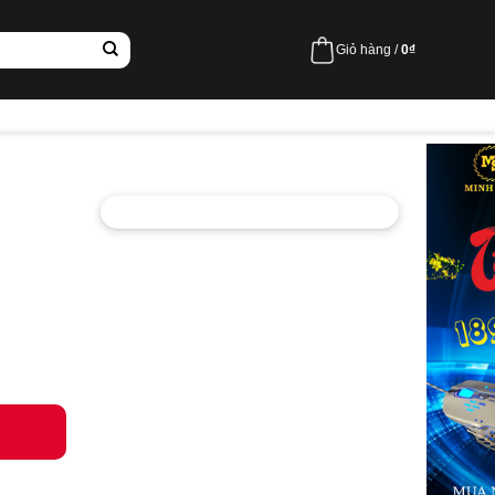
Giỏ hàng /
0
₫