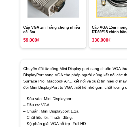
Cáp VGA zin Trắng chống nhiễu
Cáp VGA 15m mỏng
dài 3m
DT-69F15 chính hãn
59.000
₫
330.000
₫
Chuyển đổi từ cổng Mini Display port sang chuẩn VGA th
DisplayPort sang VGA cho phép người dùng kết nối các thi
Surface Pro, Macbook Air,…kết nối và xuất tín hiệu ở máy
đổi Mini DisplayPort to VGA thiết kế nhỏ gọn, chất lượng ca
– Đầu vào: Mini Displayport
– Đầu ra: VGA
– Chuẩn: Mini Displayport 1.1a
– Chất liệu lõi: Thuần đồng.
– Độ phân giải VGA hỗ trợ: Full HD