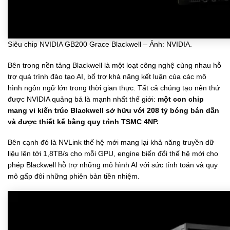
Siêu chip NVIDIA GB200 Grace Blackwell – Ảnh: NVIDIA.
Bên trong nền tảng Blackwell là một loạt công nghệ cùng nhau hỗ
trợ quá trình đào tạo AI, bổ trợ khả năng kết luận của các mô
hình ngôn ngữ lớn trong thời gian thực. Tất cả chúng tạo nên thứ
được NVIDIA quảng bá là mạnh nhất thế giới:
một con chip
mang vi kiến trúc Blackwell sở hữu với 208 tỷ bóng bán dẫn
và được thiết kế bằng quy trình TSMC 4NP.
Bên cạnh đó là NVLink thế hệ mới mang lại khả năng truyền dữ
liệu lên tới 1,8TB/s cho mỗi GPU, engine biến đổi thế hệ mới cho
phép Blackwell hỗ trợ những mô hình AI với sức tính toán và quy
mô gấp đôi những phiên bản tiền nhiệm.