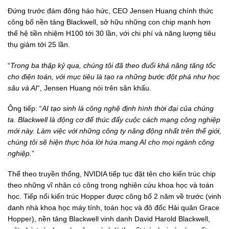
Đứng trước đám đông háo hức, CEO Jensen Huang chính thức
công bố nền tảng Blackwell, sở hữu những con chip mạnh hơn
thế hệ tiền nhiệm H100 tới 30 lần, với chi phí và năng lượng tiêu
thụ giảm tới 25 lần.
“
Trong ba thập kỷ qua, chúng tôi đã theo đuổi khả năng tăng tốc
cho điện toán, với mục tiêu là tạo ra những bước đột phá như học
sâu và AI
“, Jensen Huang nói trên sân khấu.
Ông tiếp: “
AI tạo sinh là công nghệ định hình thời đại của chúng
ta. Blackwell là động cơ để thúc đẩy cuộc cách mạng công nghiệp
mới này. Làm việc với những công ty năng động nhất trên thế giới,
chúng tôi sẽ hiện thực hóa lời hứa mang AI cho mọi ngành công
nghiệp.
”
Thể theo truyền thống, NVIDIA tiếp tục đặt tên cho kiến trúc chip
theo những vĩ nhân có công trong nghiên cứu khoa học và toán
học. Tiếp nối kiến trúc Hopper được công bố 2 năm về trước (vinh
danh nhà khoa học máy tính, toán học và đô đốc Hải quân Grace
Hopper), nền tảng Blackwell vinh danh David Harold Blackwell,