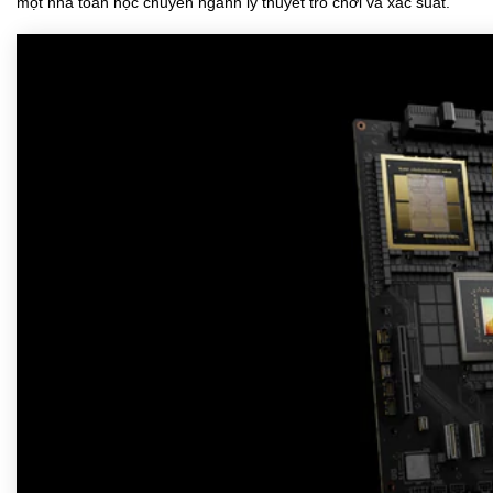
một nhà toán học chuyên ngành lý thuyết trò chơi và xác suất.