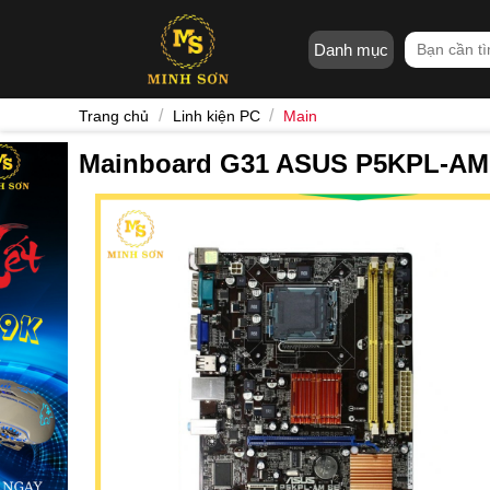
Skip
to
Tìm
Danh mục
content
kiếm:
/
/
Trang chủ
Linh kiện PC
Main
Mainboard G31 ASUS P5KPL-AM 