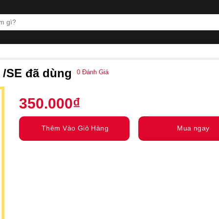
/SE đã dùng
0
Đánh Giá
350.000
₫
Thêm Vào Giỏ Hàng
Mua ngay