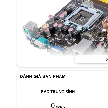
X
ĐÁNH GIÁ SẢN PHẨM
5
SAO TRUNG BÌNH
4
3
0
trên 5
Mainboard G31 ASUS P5KPL-AM SE
là main máy tính d