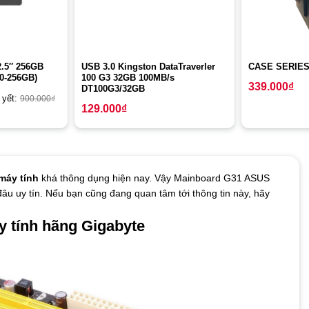
2.5″ 256GB
USB 3.0 Kingston DataTraverler
CASE SERIES
00-256GB)
100 G3 32GB 100MB/s
339.000
₫
DT100G3/32GB
 yết:
900.000
₫
129.000
₫
máy tính
khá thông dụng hiện nay. Vậy Mainboard G31 ASUS
âu uy tín. Nếu bạn cũng đang quan tâm tới thông tin này, hãy
y tính hãng Gigabyte