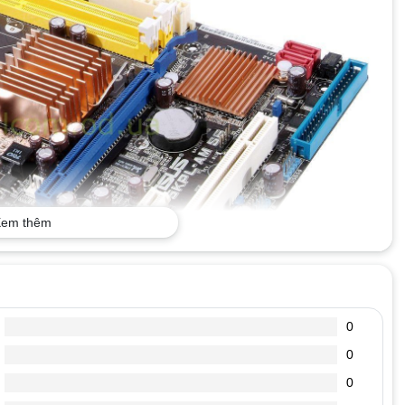
em thêm
0
0
0
o hãng main Gigabyte sản xuất. Main Gigabyte có các điểm nổi bật