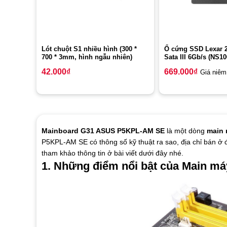
Lót chuột S1 nhiều hình (300 *
Ổ cứng SSD Lexar 
700 * 3mm, hình ngẫu nhiên)
Sata III 6Gb/s (NS1
42.000
₫
669.000
₫
Giá niêm
Mainboard G31 ASUS P5KPL-AM SE
là một dòng
main 
P5KPL-AM SE có thông số kỹ thuật ra sao, địa chỉ bán ở đ
tham khảo thông tin ở bài viết dưới đây nhé.
1. Những điểm nổi bật của Main má