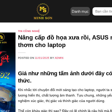
Skip
to
Tìm
Danh mục
content
kiếm:
TIN CÔNG NGHỆ
Nâng cấp đồ họa xưa rồi, ASUS 
thơm cho laptop
POSTED ON
11/01/2025
BY
ADMIN
Giá như những tấm ảnh dưới đây c
thức.
Khi nhắc tới chuyện đổi mới sáng tạo cho laptop, người ta 
lượng hiển thị, chất lượng âm thanh. Tựu chung, những yếu
nghiệm xúc giác, thị giác và thính giác của người dùng.
Thế còn khứu giác thì sao? Đây có lẽ chính là câu hỏi mà AS