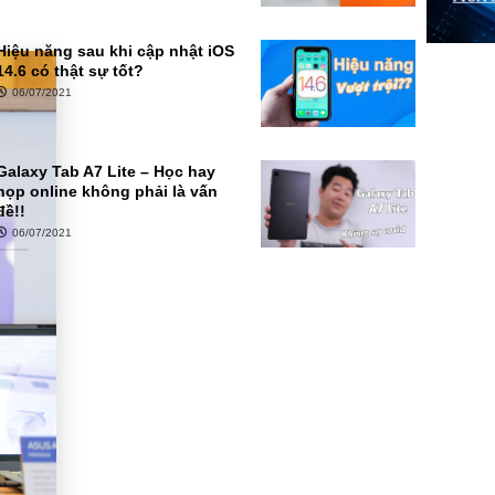
Hiệu năng sau khi cập nhật iOS
14.6 có thật sự tốt?
06/07/2021
Galaxy Tab A7 Lite – Học hay
họp online không phải là vấn
đề!!
06/07/2021