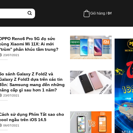
Giỏ hàng /
0
₫
OPPO Reno6 Pro 5G đọ sức
cùng Xiaomi Mi 11X: Ai mới
“trùm” phân khúc tầm trung?
23/07/2021
So sánh Galaxy Z Fold2 và
Galaxy Z Fold3 dựa trên các tin
đồn: Samsung mang đến những
nâng cấp gì sau hơn 1 năm?
23/07/2021
Cách sử dụng Phím Tắt sao cho
cool ngầu trên iOS 14.5
06/07/2021