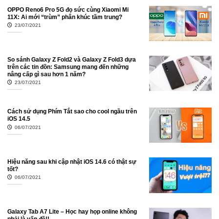
OPPO Reno6 Pro 5G đọ sức cùng Xiaomi Mi
11X: Ai mới “trùm” phân khúc tầm trung?
23/07/2021
So sánh Galaxy Z Fold2 và Galaxy Z Fold3 dựa
trên các tin đồn: Samsung mang đến những
nâng cấp gì sau hơn 1 năm?
23/07/2021
Cách sử dụng Phím Tắt sao cho cool ngầu trên
iOS 14.5
06/07/2021
Hiệu năng sau khi cập nhật iOS 14.6 có thật sự
tốt?
06/07/2021
Galaxy Tab A7 Lite – Học hay họp online không
phải là vấn đề!!