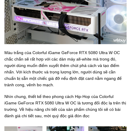
Màu trắng của Colorful iGame GeForce RTX 5080 Ultra W OC
chắc chắn sẽ rất hợp với các dàn máy all-white mà trong đó,
người dùng muốn điểm xuyết thêm chút phá cách và tạo điểm
nhấn. Với kích thước và trọng lượng lớn, người dùng sẽ cần
chuẩn bị sẵn một chiếc giá đỡ nếu định đặt card nằm ngang để
tránh cong, vênh bo mạch.
Nhìn chung, thiết kế theo phong cách Hip-Hop của Colorful
iGame GeForce RTX 5080 Ultra W OC là tương đối độc lạ trên thị
trường. Về hiệu năng chi tiết của sản phẩm chúng tôi sẽ có bài
đánh giá chi tiết sau, mời quý độc giả đón đọc