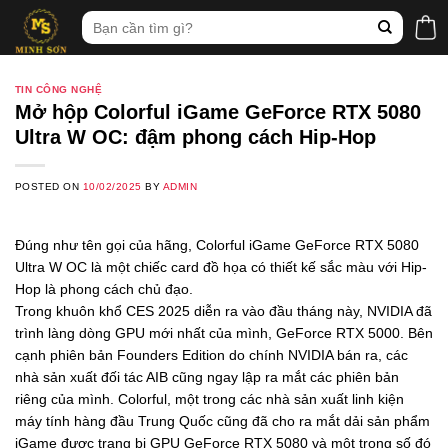
Skip
Tìm
to
kiếm:
content
TIN CÔNG NGHỆ
Mở hộp Colorful iGame GeForce RTX 5080
Ultra W OC: đậm phong cách Hip-Hop
POSTED ON
10/02/2025
BY
ADMIN
Đúng như tên gọi của hãng, Colorful iGame GeForce RTX 5080
Ultra W OC là một chiếc card đồ họa có thiết kế sắc màu với Hip-
Hop là phong cách chủ đạo.
Trong khuôn khổ CES 2025 diễn ra vào đầu tháng này, NVIDIA đã
trình làng dòng GPU mới nhất của mình, GeForce RTX 5000. Bên
cạnh phiên bản Founders Edition do chính NVIDIA bán ra, các
nhà sản xuất đối tác AIB cũng ngay lập ra mắt các phiên bản
riêng của mình. Colorful, một trong các nhà sản xuất linh kiện
máy tính hàng đầu Trung Quốc cũng đã cho ra mắt dải sản phẩm
iGame được trang bị GPU GeForce RTX 5080 và một trong số đó