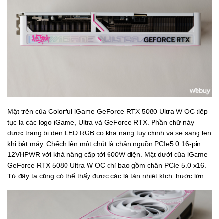
Mặt trên của Colorful iGame GeForce RTX 5080 Ultra W OC tiếp
tục là các logo iGame, Ultra và GeForce RTX. Phần chữ này
được trang bị đèn LED RGB có khả năng tùy chỉnh và sẽ sáng lên
khi bật máy. Chếch lên một chút là chân nguồn PCIe5.0 16-pin
12VHPWR với khả năng cấp tới 600W điện. Mặt dưới của iGame
GeForce RTX 5080 Ultra W OC chỉ bao gồm chân PCIe 5.0 x16.
Từ đây ta cũng có thể thấy được các lá tản nhiệt kích thước lớn.