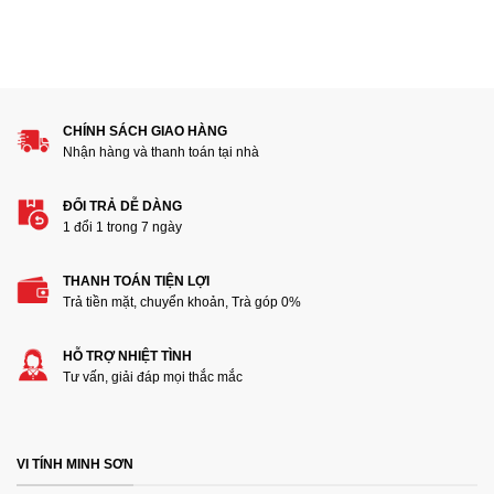
CHÍNH SÁCH GIAO HÀNG
Nhận hàng và thanh toán tại nhà
ĐỔI TRẢ DỄ DÀNG
1 đổi 1 trong 7 ngày
THANH TOÁN TIỆN LỢI
Trả tiền mặt, chuyển khoản, Trà góp 0%
HỖ TRỢ NHIỆT TÌNH
Tư vấn, giải đáp mọi thắc mắc
VI TÍNH MINH SƠN